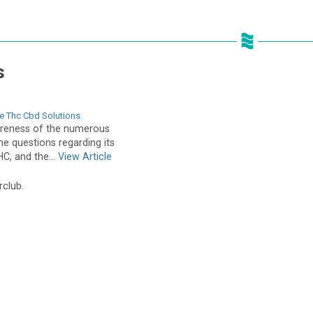
s
 Thc Cbd Solutions
areness of the numerous
e questions regarding its
C, and the...
View Article
rclub.