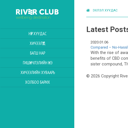
ЭХЛЭЛ ХУУДАС
Latest Post
НҮҮР ХУУДАС
2020.01.06
ХИЧЭЭЛҮҮД
Compared – No-Hassle
With the rise of aw
БАГШ НАР
benefits of CBD com
ГИШҮҮНЧЛЭЛИЙН ҮНЭ
sister compound, TH
ХИЧЭЭЛИЙН ХУВААРЬ
© 2026 Copyright Rive
ХОЛБОО БАРИХ