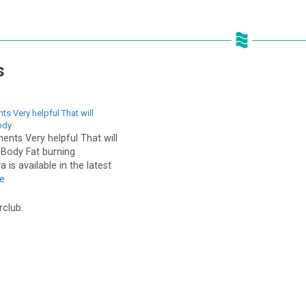
s
ts Very helpful That will
ody
ents Very helpful That will
Body Fat burning
is available in the latest
le
rclub.