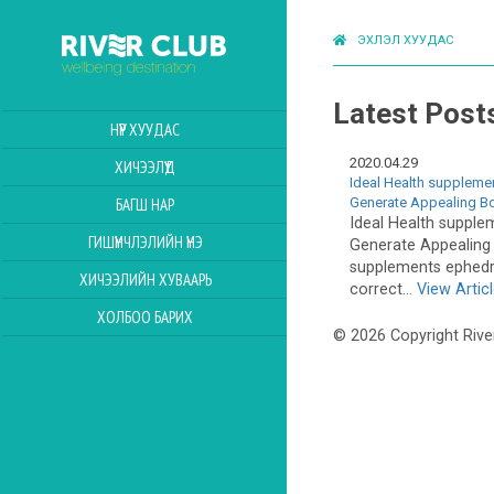
ЭХЛЭЛ ХУУДАС
Latest Post
НҮҮР ХУУДАС
2020.04.29
ХИЧЭЭЛҮҮД
Ideal Health supplemen
Generate Appealing B
БАГШ НАР
Ideal Health supplem
ГИШҮҮНЧЛЭЛИЙН ҮНЭ
Generate Appealing 
supplements ephedra 
ХИЧЭЭЛИЙН ХУВААРЬ
correct...
View Artic
ХОЛБОО БАРИХ
© 2026 Copyright Rive