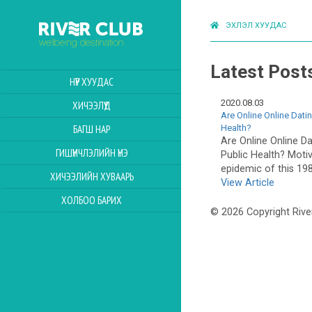
ЭХЛЭЛ ХУУДАС
Latest Post
НҮҮР ХУУДАС
2020.08.03
ХИЧЭЭЛҮҮД
Are Online Online Dati
Health?
БАГШ НАР
Are Online Online D
ГИШҮҮНЧЛЭЛИЙН ҮНЭ
Public Health? Moti
epidemic of this 198
ХИЧЭЭЛИЙН ХУВААРЬ
View Article
ХОЛБОО БАРИХ
© 2026 Copyright Rive