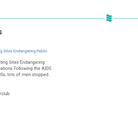
s
ng Sites Endangering Public
ating Sites Endangering
vations Following the AIDS
0s, lots of men stopped...
rclub.