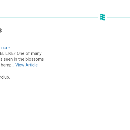
s
 LIKE?
L LIKE? One of many
 seen in the blossoms
e hemp...
View Article
rclub.