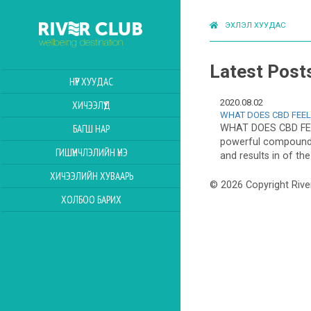
ЭХЛЭЛ ХУУДАС
Latest Post
НҮҮР ХУУДАС
2020.08.02
ХИЧЭЭЛҮҮД
WHAT DOES CBD FEEL
WHAT DOES CBD FEE
БАГШ НАР
powerful compounds
ГИШҮҮНЧЛЭЛИЙН ҮНЭ
and results in of th
ХИЧЭЭЛИЙН ХУВААРЬ
© 2026 Copyright Rive
ХОЛБОО БАРИХ