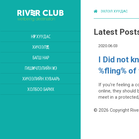
ЭХЛЭЛ ХУУДАС
Latest Post
НҮҮР ХУУДАС
2020.06.03
ХИЧЭЭЛҮҮД
БАГШ НАР
I Did not k
ГИШҮҮНЧЛЭЛИЙН ҮНЭ
%fling% of
ХИЧЭЭЛИЙН ХУВААРЬ
If you’re feeling a
ХОЛБОО БАРИХ
online, they should b
meet in a protected,
© 2026 Copyright Rive