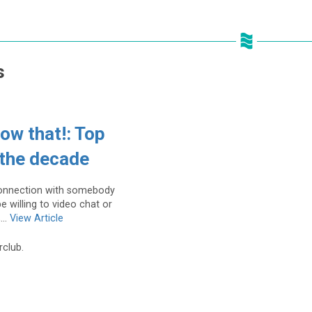
s
now that!: Top
 the decade
 connection with somebody
e willing to video chat or
...
View Article
rclub.