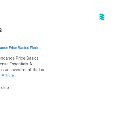
s
ance Price Basics Florida
endance Price Basics
pense Essentials A
 is an investment that is
 Article
rclub.