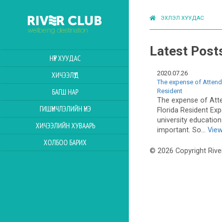
ЭХЛЭЛ ХУУДАС
Latest Post
НҮҮР ХУУДАС
2020.07.26
ХИЧЭЭЛҮҮД
The expense of Attend
Resident
БАГШ НАР
The expense of Att
ГИШҮҮНЧЛЭЛИЙН ҮНЭ
Florida Resident Ex
university education
ХИЧЭЭЛИЙН ХУВААРЬ
important. So...
View
ХОЛБОО БАРИХ
© 2026 Copyright Rive