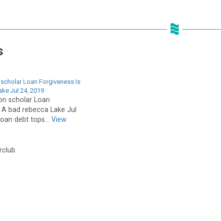
s
scholar Loan Forgiveness Is
ake Jul 24, 2019
on scholar Loan
y A bad rebecca Lake Jul
oan debt tops...
View
rclub.