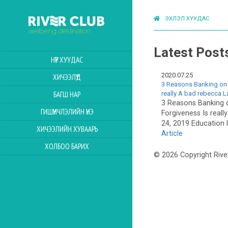
ЭХЛЭЛ ХУУДАС
Latest Post
НҮҮР ХУУДАС
2020.07.25
ХИЧЭЭЛҮҮД
3 Reasons Banking on 
really A bad rebecca L
БАГШ НАР
3 Reasons Banking 
ГИШҮҮНЧЛЭЛИЙН ҮНЭ
Forgiveness Is reall
24, 2019 Education l
ХИЧЭЭЛИЙН ХУВААРЬ
Article
ХОЛБОО БАРИХ
© 2026 Copyright Rive