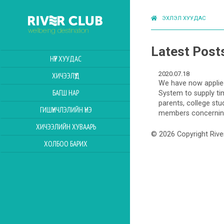
ЭХЛЭЛ ХУУДАС
Latest Post
НҮҮР ХУУДАС
2020.07.18
ХИЧЭЭЛҮҮД
We have now applied
БАГШ НАР
System to supply t
parents, college st
ГИШҮҮНЧЛЭЛИЙН ҮНЭ
members concernin
ХИЧЭЭЛИЙН ХУВААРЬ
© 2026 Copyright Rive
ХОЛБОО БАРИХ