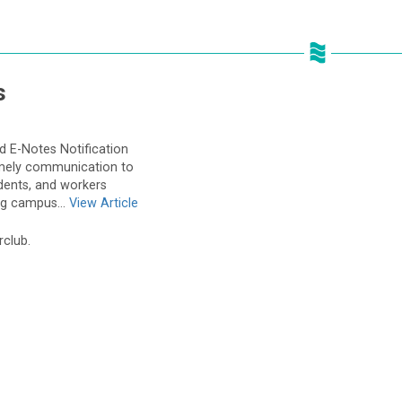
s
 E-Notes Notification
imely communication to
udents, and workers
g campus...
View Article
rclub.