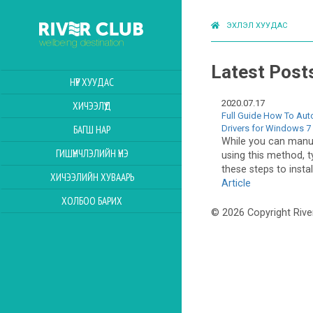
ЭХЛЭЛ ХУУДАС
Latest Post
НҮҮР ХУУДАС
2020.07.17
ХИЧЭЭЛҮҮД
Full Guide How To Aut
Drivers for Windows 7 
БАГШ НАР
While you can manu
ГИШҮҮНЧЛЭЛИЙН ҮНЭ
using this method, t
these steps to instal
ХИЧЭЭЛИЙН ХУВААРЬ
Article
ХОЛБОО БАРИХ
© 2026 Copyright Rive