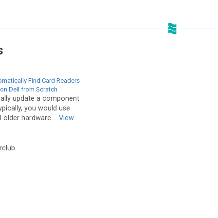
s
omatically Find Card Readers
on Dell from Scratch
ally update a component
ypically, you would use
l older hardware....
View
rclub.