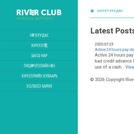
ЭХЛЭЛ ХУУДАС
Latest Post
НҮҮР ХУУДАС
2020.07.23
ХИЧЭЭЛҮҮД
Active 24 hours pay da
Active 24 hours pay
БАГШ НАР
bad credit advance
ГИШҮҮНЧЛЭЛИЙН ҮНЭ
use of a cash...
View
ХИЧЭЭЛИЙН ХУВААРЬ
© 2026 Copyright Rive
ХОЛБОО БАРИХ