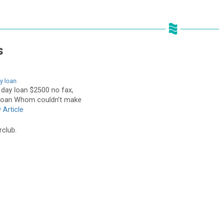
s
y loan
 day loan $2500 no fax,
 loan Whom couldn’t make
 Article
rclub.