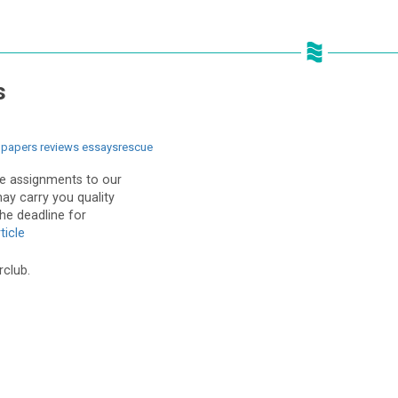
s
 papers reviews essaysrescue
e assignments to our
may carry you quality
the deadline for
ticle
rclub.