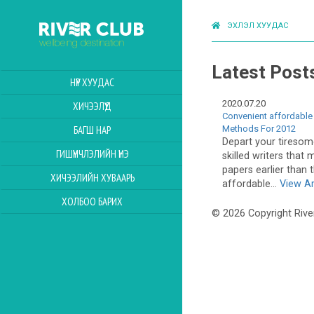
ЭХЛЭЛ ХУУДАС
Latest Post
НҮҮР ХУУДАС
2020.07.20
ХИЧЭЭЛҮҮД
Convenient affordable
Methods For 2012
БАГШ НАР
Depart your tiresom
ГИШҮҮНЧЛЭЛИЙН ҮНЭ
skilled writers that 
papers earlier than 
ХИЧЭЭЛИЙН ХУВААРЬ
affordable...
View Ar
ХОЛБОО БАРИХ
© 2026 Copyright Rive