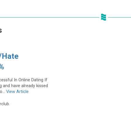
s
/Hate
%
ssful In Online Dating If
g and have already kissed
o...
View Article
rclub.