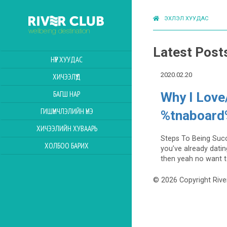
ЭХЛЭЛ ХУУДАС
Latest Post
НҮҮР ХУУДАС
2020.02.20
ХИЧЭЭЛҮҮД
БАГШ НАР
Why I Love
ГИШҮҮНЧЛЭЛИЙН ҮНЭ
%tnaboard
ХИЧЭЭЛИЙН ХУВААРЬ
Steps To Being Succe
ХОЛБОО БАРИХ
you’ve already datin
then yeah no want t
© 2026 Copyright Rive