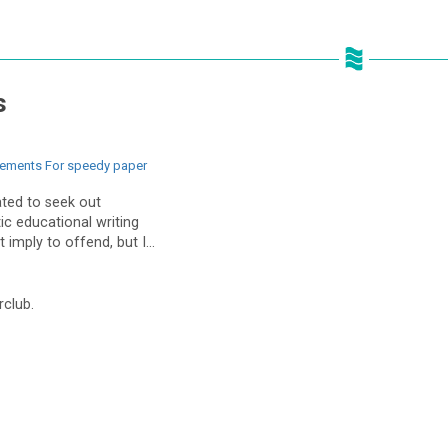
s
lements For speedy paper
cated to seek out
ic educational writing
t imply to offend, but I...
rclub.