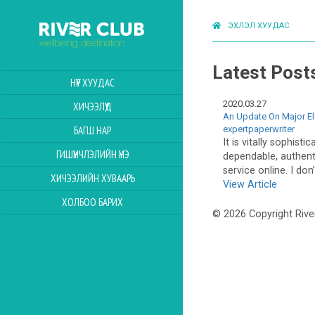
ЭХЛЭЛ ХУУДАС
Latest Post
НҮҮР ХУУДАС
2020.03.27
ХИЧЭЭЛҮҮД
An Update On Major E
expertpaperwriter
БАГШ НАР
It is vitally sophisti
ГИШҮҮНЧЛЭЛИЙН ҮНЭ
dependable, authent
service online. I don’
ХИЧЭЭЛИЙН ХУВААРЬ
View Article
ХОЛБОО БАРИХ
© 2026 Copyright Rive