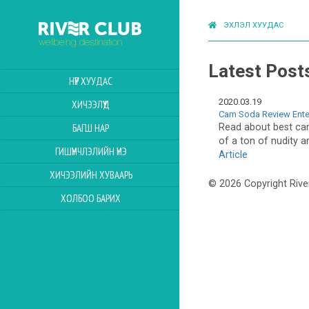
ЭХЛЭЛ ХУУДАС
Latest Post
НҮҮР ХУУДАС
2020.03.19
ХИЧЭЭЛҮҮД
Cam Soda Review Ente
Read about best cam s
БАГШ НАР
of a ton of nudity a
ГИШҮҮНЧЛЭЛИЙН ҮНЭ
Article
ХИЧЭЭЛИЙН ХУВААРЬ
© 2026 Copyright Rive
ХОЛБОО БАРИХ