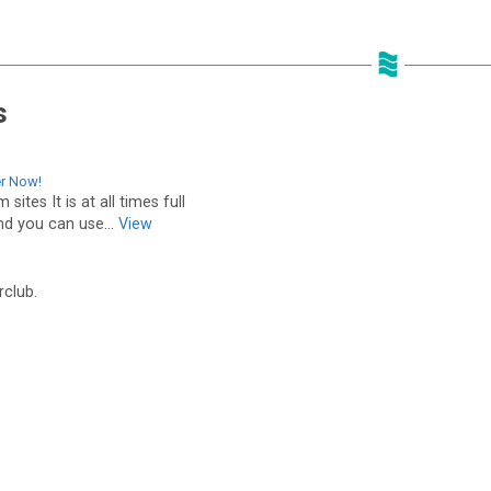
s
r Now!
ites It is at all times full
nd you can use...
View
rclub.