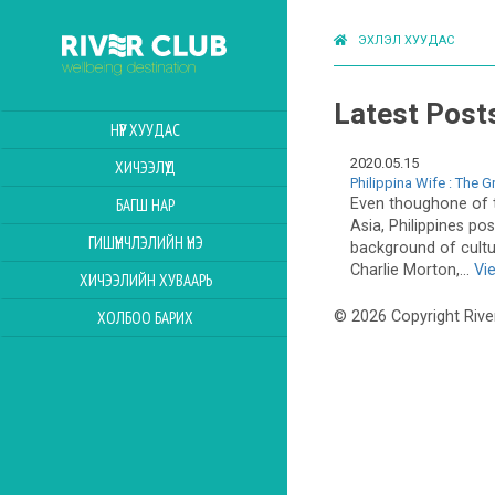
ЭХЛЭЛ ХУУДАС
Latest Post
НҮҮР ХУУДАС
2020.05.15
ХИЧЭЭЛҮҮД
Philippina Wife : The 
Even thoughone of t
БАГШ НАР
Asia, Philippines po
ГИШҮҮНЧЛЭЛИЙН ҮНЭ
background of cultur
Charlie Morton,...
Vi
ХИЧЭЭЛИЙН ХУВААРЬ
ХОЛБОО БАРИХ
© 2026 Copyright Rive