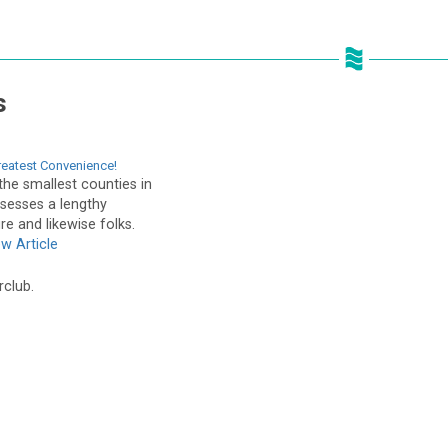
s
Greatest Convenience!
he smallest counties in
ssesses a lengthy
e and likewise folks.
ew Article
rclub.