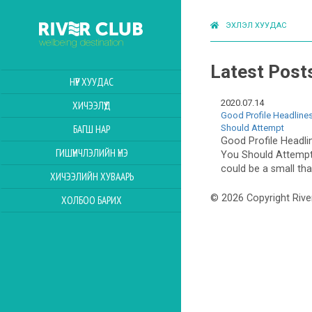
ЭХЛЭЛ ХУУДАС
Latest Post
НҮҮР ХУУДАС
2020.07.14
ХИЧЭЭЛҮҮД
Good Profile Headlines 
Should Attempt
БАГШ НАР
Good Profile Headlin
ГИШҮҮНЧЛЭЛИЙН ҮНЭ
You Should Attempt 
could be a small that 
ХИЧЭЭЛИЙН ХУВААРЬ
© 2026 Copyright Rive
ХОЛБОО БАРИХ