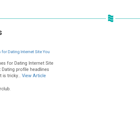
s
for Dating Internet Site You
es for Dating Internet Site
Dating profile headlines
is tricky...
View Article
rclub.