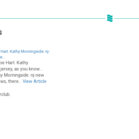
s
 Hart. Kathy Morningside: nj-
ow…
ie Hart. Kathy
 jersey, as you know…
y Morningside: nj-new
ws, there...
View Article
rclub.