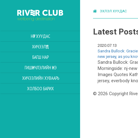
ЭХЛЭЛ ХУУДАС
Latest Post
НҮҮР ХУУДАС
2020.07.13
ХИЧЭЭЛҮҮД
Sandra Bullock: Gracie
new jersey, as you kn
БАГШ НАР
Sandra Bullock: Grac
ГИШҮҮНЧЛЭЛИЙН ҮНЭ
Morningside: nj-new
Images Quotes Kath
ХИЧЭЭЛИЙН ХУВААРЬ
jersey, everbody kno
ХОЛБОО БАРИХ
© 2026 Copyright Rive