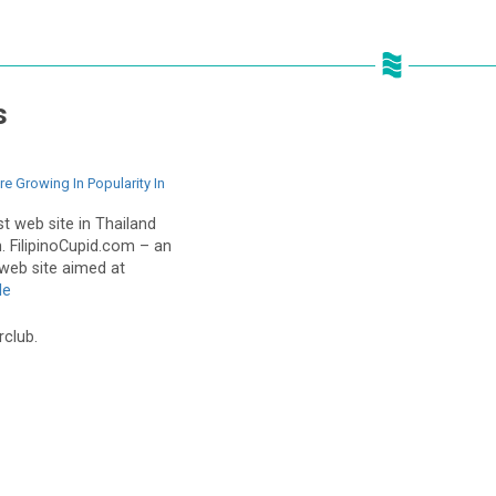
s
 Growing In Popularity In
t web site in Thailand
 FilipinoCupid.com – an
 web site aimed at
le
rclub.