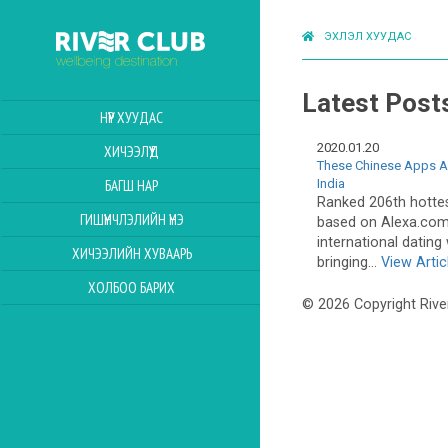
ЭХЛЭЛ ХУУДАС
Latest Post
НҮҮР ХУУДАС
2020.01.20
ХИЧЭЭЛҮҮД
These Chinese Apps Are
India
БАГШ НАР
Ranked 206th hottes
ГИШҮҮНЧЛЭЛИЙН ҮНЭ
based on Alexa.com.
international dating
ХИЧЭЭЛИЙН ХУВААРЬ
bringing...
View Artic
ХОЛБОО БАРИХ
© 2026 Copyright Rive