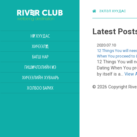
ЭХЛЭЛ ХУУДАС
Latest Post
НҮҮР ХУУДАС
2020.07.10
ХИЧЭЭЛҮҮД
12 Things You will nee
When You proceed to
БАГШ НАР
12 Things You will n
ГИШҮҮНЧЛЭЛИЙН ҮНЭ
Dating When You pr
by itself is a...
View A
ХИЧЭЭЛИЙН ХУВААРЬ
© 2026 Copyright Rive
ХОЛБОО БАРИХ