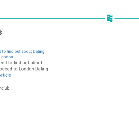
s
d to find out about Dating
 London
eed to find out about
oceed to London Dating
rticle
rclub.