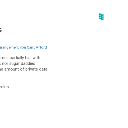
s
rrangement You Can’t Afford
mes partially hid, with
s nor sugar daddies
me amount of private data.
rclub.