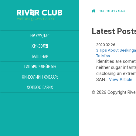
ЭХЛЭЛ ХУУДАС
Latest Post
НҮҮР ХУУДАС
2020.02.26
ХИЧЭЭЛҮҮД
3 Tips About Seekinga
To Miss
БАГШ НАР
Identities are someti
ГИШҮҮНЧЛЭЛИЙН ҮНЭ
neither sugar infant
disclosing an extre
ХИЧЭЭЛИЙН ХУВААРЬ
SAN...
View Article
ХОЛБОО БАРИХ
© 2026 Copyright Rive