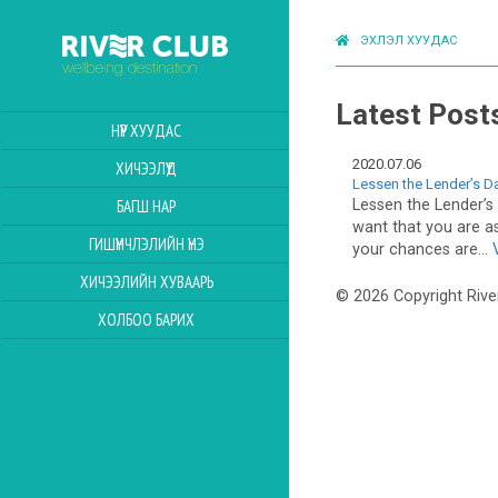
ЭХЛЭЛ ХУУДАС
Latest Post
НҮҮР ХУУДАС
2020.07.06
ХИЧЭЭЛҮҮД
Lessen the Lender’s D
Lessen the Lender’s
БАГШ НАР
want that you are as
ГИШҮҮНЧЛЭЛИЙН ҮНЭ
your chances are...
ХИЧЭЭЛИЙН ХУВААРЬ
© 2026 Copyright Rive
ХОЛБОО БАРИХ