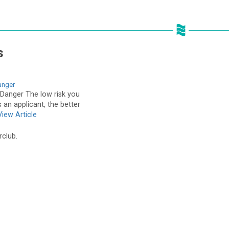
s
anger
 Danger The low risk you
 an applicant, the better
View Article
rclub.