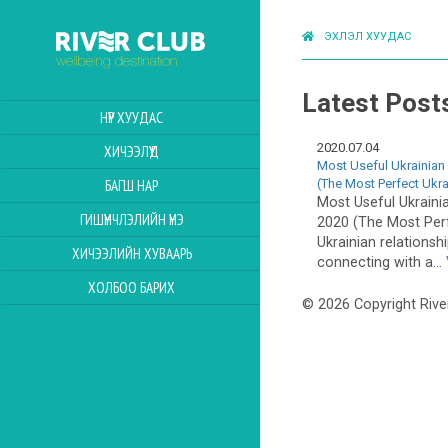
ЭХЛЭЛ ХУУДАС
Latest Post
НҮҮР ХУУДАС
2020.07.04
ХИЧЭЭЛҮҮД
Most Useful Ukrainian 
(The Most Perfect Ukr
БАГШ НАР
Most Useful Ukrainia
ГИШҮҮНЧЛЭЛИЙН ҮНЭ
2020 (The Most Perf
Ukrainian relationsh
ХИЧЭЭЛИЙН ХУВААРЬ
connecting with a...
ХОЛБОО БАРИХ
© 2026 Copyright Rive