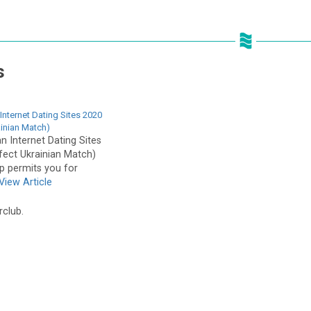
s
Internet Dating Sites 2020
ainian Match)
n Internet Dating Sites
ect Ukrainian Match)
ip permits you for
View Article
rclub.