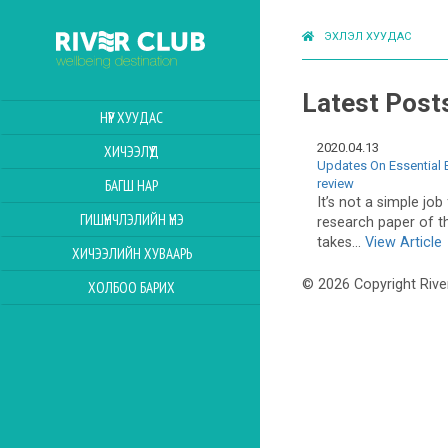
ЭХЛЭЛ ХУУДАС
Latest Post
НҮҮР ХУУДАС
2020.04.13
ХИЧЭЭЛҮҮД
Updates On Essential 
review
БАГШ НАР
It’s not a simple job
ГИШҮҮНЧЛЭЛИЙН ҮНЭ
research paper of the
takes...
View Article
ХИЧЭЭЛИЙН ХУВААРЬ
© 2026 Copyright Rive
ХОЛБОО БАРИХ