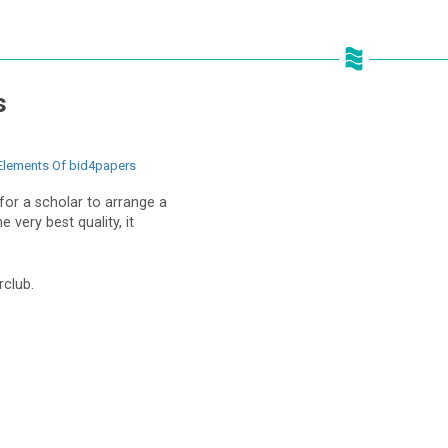
s
Elements Of bid4papers
 for a scholar to arrange a
 very best quality, it
rclub.