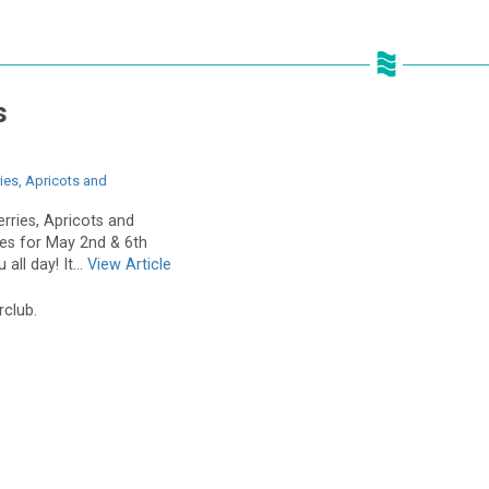
s
ies, Apricots and
rries, Apricots and
res for May 2nd & 6th
all day! It...
View Article
rclub.