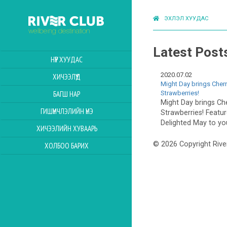
ЭХЛЭЛ ХУУДАС
Latest Post
НҮҮР ХУУДАС
2020.07.02
ХИЧЭЭЛҮҮД
Might Day brings Cherr
Strawberries!
БАГШ НАР
Might Day brings Che
ГИШҮҮНЧЛЭЛИЙН ҮНЭ
Strawberries! Featu
Delighted May to you 
ХИЧЭЭЛИЙН ХУВААРЬ
© 2026 Copyright Rive
ХОЛБОО БАРИХ