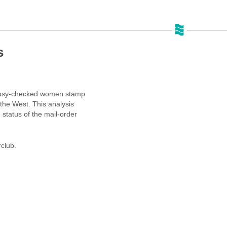
s
Rosy-checked women stamp
 the West. This analysis
 status of the mail-order
club.