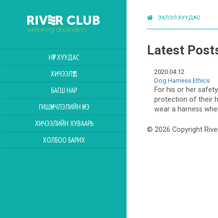
ЭХЛЭЛ ХУУДАС
Latest Post
НҮҮР ХУУДАС
2020.04.12
ХИЧЭЭЛҮҮД
Dog Harness Ethics
For his or her safety
БАГШ НАР
protection of their
ГИШҮҮНЧЛЭЛИЙН ҮНЭ
wear a harness when
ХИЧЭЭЛИЙН ХУВААРЬ
© 2026 Copyright Rive
ХОЛБОО БАРИХ