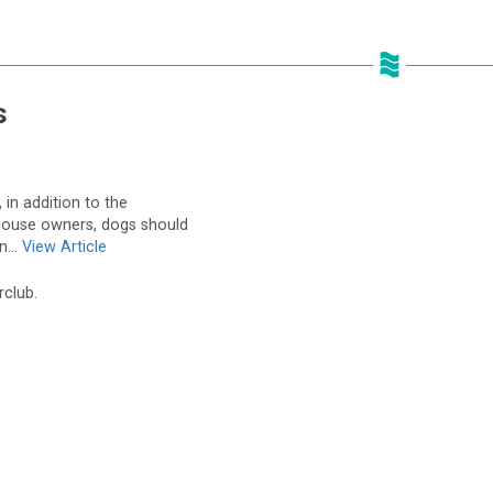
s
, in addition to the
 house owners, dogs should
...
View Article
rclub.