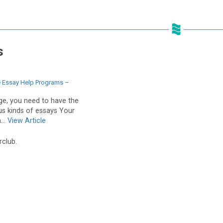
s
e Essay Help Programs –
ge, you need to have the
ious kinds of essays Your
...
View Article
rclub.