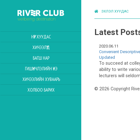
ЭХЛЭЛ ХУУДАС
Latest Post
НҮҮР ХУУДАС
2020.06.11
ХИЧЭЭЛҮҮД
Convenient Descriptiv
Updated
БАГШ НАР
To succeed at colle
ГИШҮҮНЧЛЭЛИЙН ҮНЭ
ability to write var
lecturers will seldom
ХИЧЭЭЛИЙН ХУВААРЬ
© 2026 Copyright Rive
ХОЛБОО БАРИХ