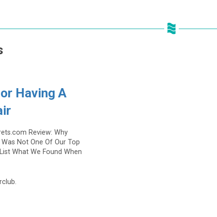
s
For Having A
ir
rets.com Review: Why
 Was Not One Of Our Top
s List What We Found When
rclub.