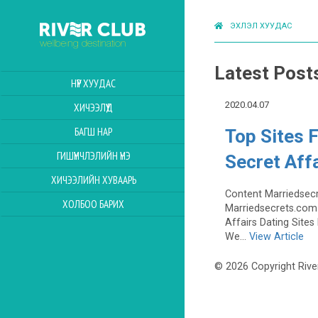
ЭХЛЭЛ ХУУДАС
Latest Post
НҮҮР ХУУДАС
2020.04.07
ХИЧЭЭЛҮҮД
БАГШ НАР
Top Sites 
ГИШҮҮНЧЛЭЛИЙН ҮНЭ
Secret Affa
ХИЧЭЭЛИЙН ХУВААРЬ
Content Marriedsec
ХОЛБОО БАРИХ
Marriedsecrets.com
Affairs Dating Site
We...
View Article
© 2026 Copyright Rive