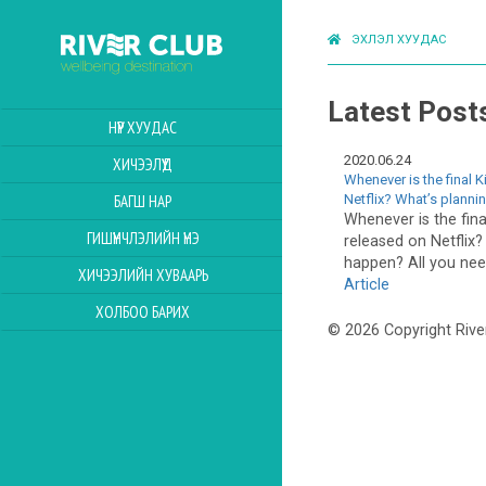
ЭХЛЭЛ ХУУДАС
Latest Post
НҮҮР ХУУДАС
2020.06.24
ХИЧЭЭЛҮҮД
Whenever is the final 
Netflix? What’s planni
БАГШ НАР
Whenever is the fin
ГИШҮҮНЧЛЭЛИЙН ҮНЭ
released on Netflix?
happen? All you need
ХИЧЭЭЛИЙН ХУВААРЬ
Article
ХОЛБОО БАРИХ
© 2026 Copyright Rive