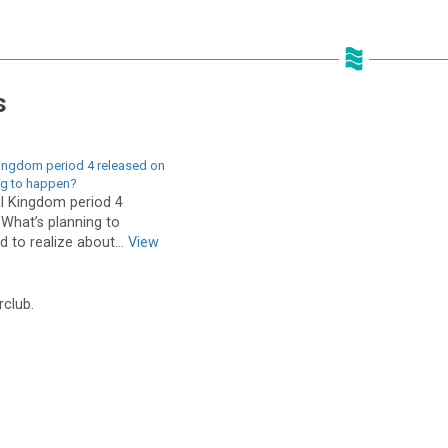
s
Kingdom period 4 released on
ng to happen?
al Kingdom period 4
 What’s planning to
 to realize about...
View
rclub.