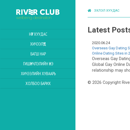
ЭХЛЭЛ ХУУДАС
Latest Post
НҮҮР ХУУДАС
2020.06.24
ХИЧЭЭЛҮҮД
Overseas Gay Dating S
Online Dating Sites in 
БАГШ НАР
Overseas Gay Datin
ГИШҮҮНЧЛЭЛИЙН ҮНЭ
Global Gay Online Da
relationship may sho
ХИЧЭЭЛИЙН ХУВААРЬ
© 2026 Copyright Rive
ХОЛБОО БАРИХ