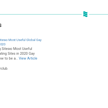
s
itesю Most Useful Global Gay
2020
g Sitesю Most Useful
ting Sites in 2020 Gay
w to be a...
View Article
rclub.