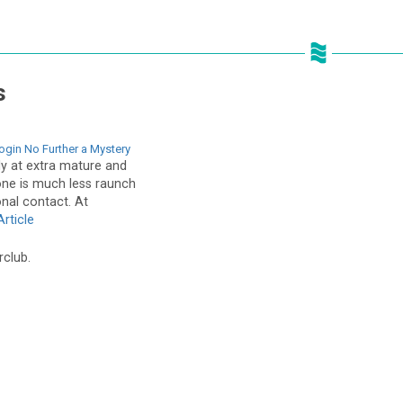
s
gin No Further a Mystery
y at extra mature and
tone is much less raunch
nal contact. At
rticle
rclub.