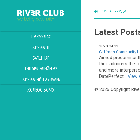
ЭХЛЭЛ ХУУДАС
Latest Post
НҮҮР ХУУДАС
2020.04.22
ХИЧЭЭЛҮҮД
Caffmos Community Lo
Aimed predominantl
БАГШ НАР
their admirers the 
ГИШҮҮНЧЛЭЛИЙН ҮНЭ
and more interperso
DatePerfect...
View A
ХИЧЭЭЛИЙН ХУВААРЬ
ХОЛБОО БАРИХ
© 2026 Copyright Rive