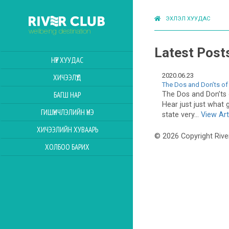
ЭХЛЭЛ ХУУДАС
Latest Post
НҮҮР ХУУДАС
2020.06.23
ХИЧЭЭЛҮҮД
The Dos and Don’ts of 
The Dos and Don’ts 
БАГШ НАР
Hear just just what 
ГИШҮҮНЧЛЭЛИЙН ҮНЭ
state very...
View Art
ХИЧЭЭЛИЙН ХУВААРЬ
© 2026 Copyright Rive
ХОЛБОО БАРИХ