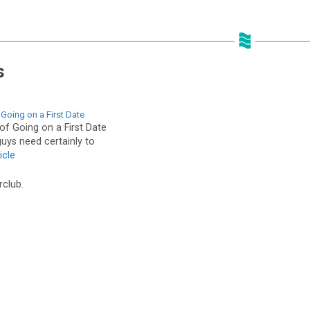
s
Going on a First Date
of Going on a First Date
guys need certainly to
icle
rclub.