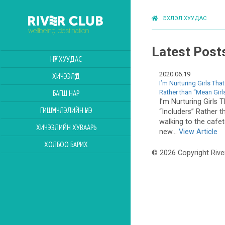
ЭХЛЭЛ ХУУДАС
Latest Post
НҮҮР ХУУДАС
2020.06.19
ХИЧЭЭЛҮҮД
I’m Nurturing Girls Tha
Rather than “Mean Girl
БАГШ НАР
I’m Nurturing Girls 
ГИШҮҮНЧЛЭЛИЙН ҮНЭ
“Includers” Rather t
walking to the cafet
ХИЧЭЭЛИЙН ХУВААРЬ
new...
View Article
ХОЛБОО БАРИХ
© 2026 Copyright Rive