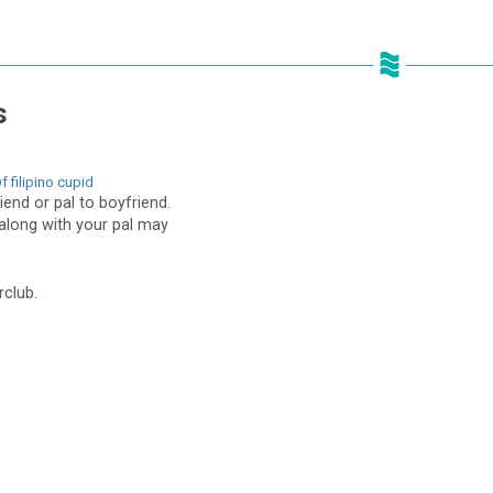
s
 filipino cupid
iend or pal to boyfriend.
 along with your pal may
rclub.