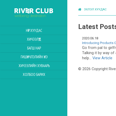
ЭХЛЭЛ ХУУДАС
Latest Post
НҮҮР ХУУДАС
2020.06.18
ХИЧЭЭЛҮҮД
Introducing Products Of
Go from pal to girlfr
БАГШ НАР
Talking it by way of
ГИШҮҮНЧЛЭЛИЙН ҮНЭ
help...
View Article
ХИЧЭЭЛИЙН ХУВААРЬ
© 2026 Copyright Rive
ХОЛБОО БАРИХ