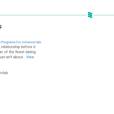
s
e Programs For romance tale
relationship before it
r of the finest dating
ust isn’t about...
View
rclub.