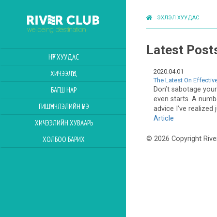
ЭХЛЭЛ ХУУДАС
Latest Post
НҮҮР ХУУДАС
2020.04.01
ХИЧЭЭЛҮҮД
The Latest On Effectiv
Don’t sabotage your 
БАГШ НАР
even starts. A numbe
ГИШҮҮНЧЛЭЛИЙН ҮНЭ
advice I’ve realized j
Article
ХИЧЭЭЛИЙН ХУВААРЬ
ХОЛБОО БАРИХ
© 2026 Copyright Rive