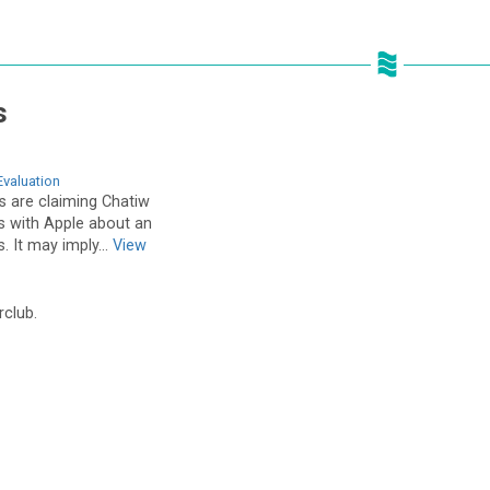
s
valuation
s are claiming Chatiw
ks with Apple about an
s. It may imply...
View
rclub.