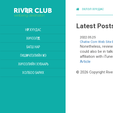
ЭХЛЭЛ ХУУДАС
Latest Post
НҮҮР ХУУДАС
2022.05.25
ХИЧЭЭЛҮҮД
Chatiw Com Web Site E
Nonetheless, review
БАГШ НАР
could also be in tal
ГИШҮҮНЧЛЭЛИЙН ҮНЭ
affiliation with iTune
Article
ХИЧЭЭЛИЙН ХУВААРЬ
ХОЛБОО БАРИХ
© 2026 Copyright Rive