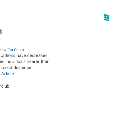
s
iew For Folks
 options have decreased
ed individuals nearer than
to overindulgence.
 Article
rclub.