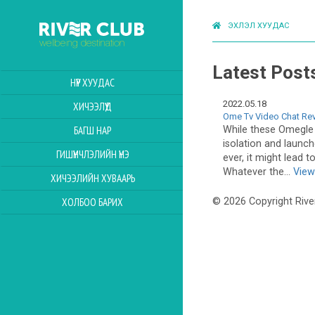
ЭХЛЭЛ ХУУДАС
Latest Post
НҮҮР ХУУДАС
2022.05.18
ХИЧЭЭЛҮҮД
Ome Tv Video Chat Rev
While these Omegle
БАГШ НАР
isolation and launch
ГИШҮҮНЧЛЭЛИЙН ҮНЭ
ever, it might lead 
Whatever the...
View
ХИЧЭЭЛИЙН ХУВААРЬ
ХОЛБОО БАРИХ
© 2026 Copyright Rive