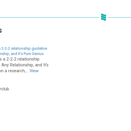
s
 2-2-2 relationship guideline
nship, and It’s Pure Genius
 a 2-2-2 relationship
 Any Relationship, and It’s
n a research,...
View
rclub.