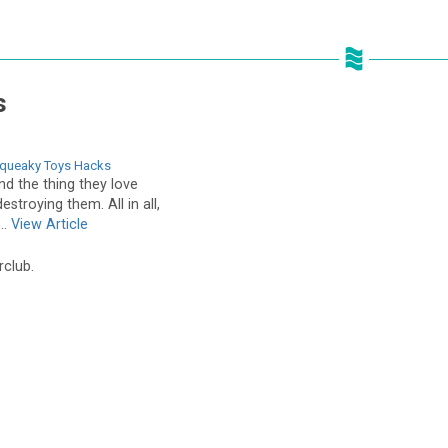
s
queaky Toys Hacks
nd the thing they love
stroying them. All in all,
..
View Article
rclub.