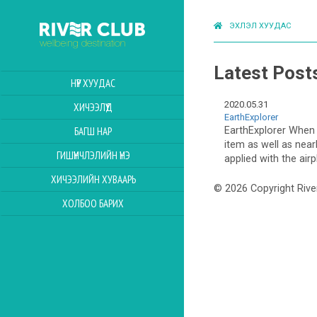
ЭХЛЭЛ ХУУДАС
Latest Post
НҮҮР ХУУДАС
2020.05.31
ХИЧЭЭЛҮҮД
EarthExplorer
EarthExplorer When
БАГШ НАР
item as well as near
ГИШҮҮНЧЛЭЛИЙН ҮНЭ
applied with the airp
ХИЧЭЭЛИЙН ХУВААРЬ
© 2026 Copyright Rive
ХОЛБОО БАРИХ