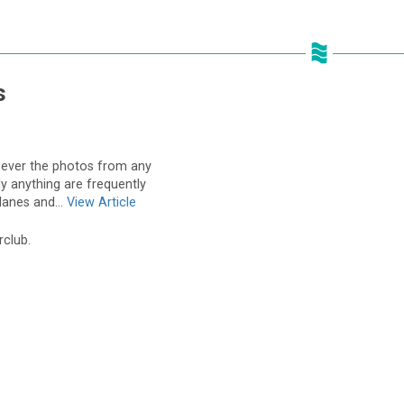
s
 ever the photos from any
ly anything are frequently
lanes and...
View Article
rclub.