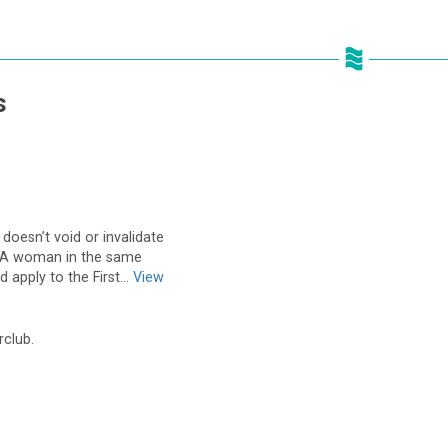
s
doesn’t void or invalidate
. A woman in the same
apply to the First...
View
rclub.