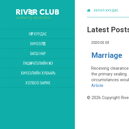
ЭХЛЭЛ ХУУДАС
Latest Post
НҮҮР ХУУДАС
2020.02.03
ХИЧЭЭЛҮҮД
БАГШ НАР
Marriage
ГИШҮҮНЧЛЭЛИЙН ҮНЭ
Receiving clearance 
ХИЧЭЭЛИЙН ХУВААРЬ
the primary sealing
circumstances would 
ХОЛБОО БАРИХ
Article
© 2026 Copyright Rive