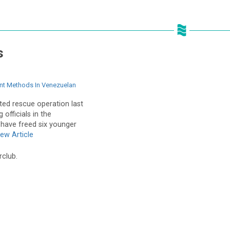
s
nt Methods In Venezuelan
ted rescue operation last
g officials in the
have freed six younger
iew Article
rclub.