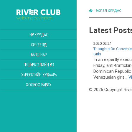
ЭХЛЭЛ ХУУДАС
Latest Post
НҮҮР ХУУДАС
2020.02.21
ХИЧЭЭЛҮҮД
Thoughts On Convenie
Girls
БАГШ НАР
In an expertly execu
ГИШҮҮНЧЛЭЛИЙН ҮНЭ
Friday, anti-traffickin
Dominican Republic 
ХИЧЭЭЛИЙН ХУВААРЬ
Venezuelan girls...
V
ХОЛБОО БАРИХ
© 2026 Copyright Rive