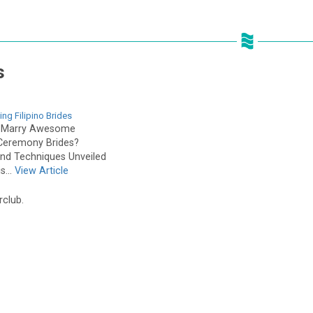
s
ing Filipino Brides
 Marry Awesome
 Ceremony Brides?
And Techniques Unveiled
s...
View Article
rclub.