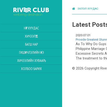
ЭХЛЭЛ ХУУДАС
Latest Post
НҮҮР ХУУДАС
2020.07.01
ХИЧЭЭЛҮҮД
Provide Greatest Stunn
As To Why Do Guys
БАГШ НАР
Philippine Marriage
ГИШҮҮНЧЛЭЛИЙН ҮНЭ
Excessive Secrets 
The treatment to thi
ХИЧЭЭЛИЙН ХУВААРЬ
ХОЛБОО БАРИХ
© 2026 Copyright Rive