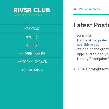
ЭХЛЭЛ ХУУДАС
Latest Post
НҮҮР ХУУДАС
2020.12.07
ХИЧЭЭЛҮҮД
It’s one of the greates
available to you
БАГШ НАР
It’s one of the great
ГИШҮҮНЧЛЭЛИЙН ҮНЭ
apps available to y
Nearby Description 
ХИЧЭЭЛИЙН ХУВААРЬ
© 2026 Copyright Rive
ХОЛБОО БАРИХ