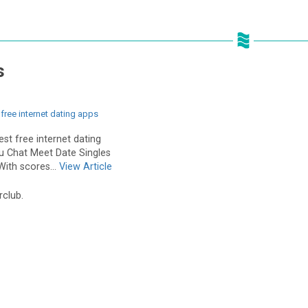
s
t free internet dating apps
est free internet dating
ou Chat Meet Date Singles
With scores...
View Article
rclub.