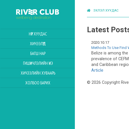
ЭХЛЭЛ ХУУДАС
Latest Post
НҮҮР ХУУДАС
2020.10.17
ХИЧЭЭЛҮҮД
Methods To Use Find W
Belize is among the 
БАГШ НАР
prevalence of CEFMU
ГИШҮҮНЧЛЭЛИЙН ҮНЭ
and Caribbean regio
Article
ХИЧЭЭЛИЙН ХУВААРЬ
ХОЛБОО БАРИХ
© 2026 Copyright Rive