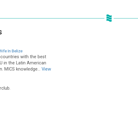
s
ife In Belize
countries with the best
 in the Latin American
n. MICS knowledge...
View
rclub.