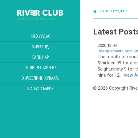
ЭХЛЭЛ ХУУДАС
Latest Post
НҮҮР ХУУДАС
2020.12.04
ХИЧЭЭЛҮҮД
Jpeoplemeet Login Se
The month-to-mont
БАГШ НАР
$thirteen.99 for a 
ГИШҮҮНЧЛЭЛИЙН ҮНЭ
$eight.ninety 9 for 
nine for 12...
View Ar
ХИЧЭЭЛИЙН ХУВААРЬ
ХОЛБОО БАРИХ
© 2026 Copyright Rive