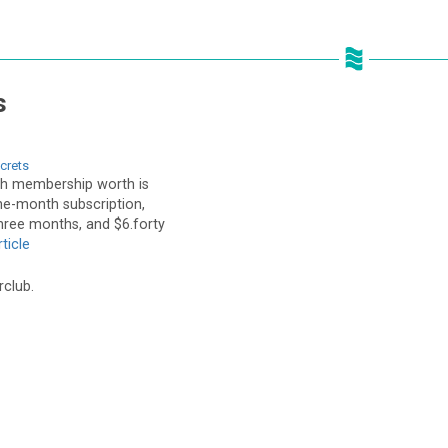
s
crets
h membership worth is
one-month subscription,
three months, and $6.forty
ticle
rclub.