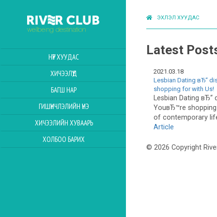
ЭХЛЭЛ ХУУДАС
Latest Post
НҮҮР ХУУДАС
2021.03.18
ХИЧЭЭЛҮҮД
Lesbian Dating вЂ“ di
shopping for with Us!
БАГШ НАР
Lesbian Dating вЂ“ 
ГИШҮҮНЧЛЭЛИЙН ҮНЭ
YouвЂ™re shopping 
of contemporary life 
ХИЧЭЭЛИЙН ХУВААРЬ
Article
ХОЛБОО БАРИХ
© 2026 Copyright Rive