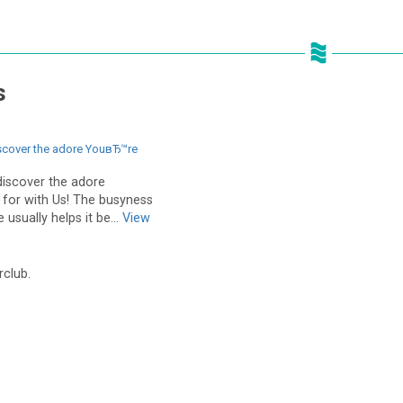
s
scover the adore YouвЂ™re
discover the adore
for with Us! The busyness
usually helps it be...
View
rclub.