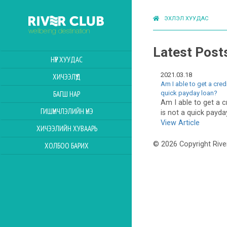
ЭХЛЭЛ ХУУДАС
Latest Post
НҮҮР ХУУДАС
2021.03.18
ХИЧЭЭЛҮҮД
Am I able to get a credi
quick payday loan?
БАГШ НАР
Am I able to get a cr
ГИШҮҮНЧЛЭЛИЙН ҮНЭ
is not a quick payda
View Article
ХИЧЭЭЛИЙН ХУВААРЬ
© 2026 Copyright Rive
ХОЛБОО БАРИХ