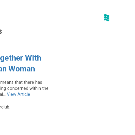
s
gether With
can Woman
t means that there has
ing concerned within the
l...
View Article
rclub.