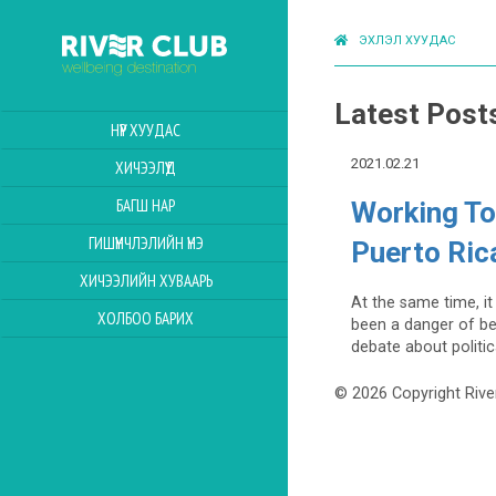
ЭХЛЭЛ ХУУДАС
Latest Post
НҮҮР ХУУДАС
2021.02.21
ХИЧЭЭЛҮҮД
БАГШ НАР
Working To
ГИШҮҮНЧЛЭЛИЙН ҮНЭ
Puerto Ri
ХИЧЭЭЛИЙН ХУВААРЬ
At the same time, i
ХОЛБОО БАРИХ
been a danger of be
debate about politica
© 2026 Copyright Rive