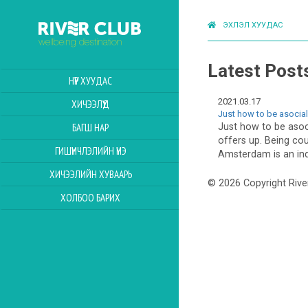
ЭХЛЭЛ ХУУДАС
Latest Post
НҮҮР ХУУДАС
2021.03.17
ХИЧЭЭЛҮҮД
Just how to be asocial
Just how to be asoc
БАГШ НАР
offers up. Being co
ГИШҮҮНЧЛЭЛИЙН ҮНЭ
Amsterdam is an ind
ХИЧЭЭЛИЙН ХУВААРЬ
© 2026 Copyright Rive
ХОЛБОО БАРИХ