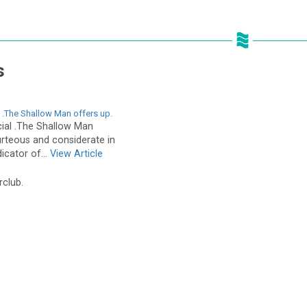
s
 .The Shallow Man offers up.
ial .The Shallow Man
urteous and considerate in
icator of...
View Article
rclub.